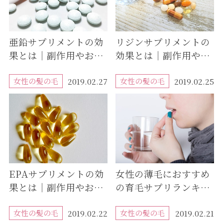
亜鉛サプリメントの効
リジンサプリメントの
果とは｜副作用やおす
効果とは｜副作用やお
すめの飲むタイミング
すすめの飲むタイミン
も紹介
女性の髪の毛
グも紹介
女性の髪の毛
2019.02.27
2019.02.25
EPAサプリメントの効
女性の薄毛におすすめ
果とは｜副作用やおす
の育毛サプリランキン
すめの飲むタイミング
グ｜年代別・産後・ダ
も紹介
女性の髪の毛
イエットなど原因別の
女性の髪の毛
2019.02.22
2019.02.21