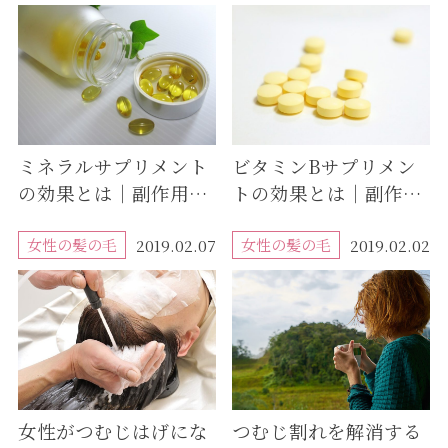
人気の市販商品
ミネラルサプリメント
ビタミンBサプリメン
の効果とは｜副作用や
トの効果とは｜副作用
おすすめの飲むタイミ
やおすすめの飲むタイ
ングも紹介
女性の髪の毛
ミングも紹介
女性の髪の毛
2019.02.07
2019.02.02
女性がつむじはげにな
つむじ割れを解消する