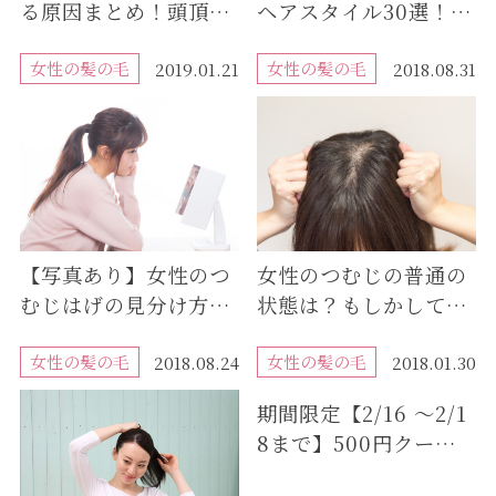
る原因まとめ！頭頂部
ヘアスタイル30選！薄
のボリュームを取り戻
毛女性も楽しめるおし
すための薄毛の対策方
女性の髪の毛
ゃれな髪型を紹介
女性の髪の毛
2019.01.21
2018.08.31
法
【写真あり】女性のつ
女性のつむじの普通の
むじはげの見分け方｜
状態は？もしかしてつ
正常な分け目との違い
むじハゲ?薄毛の基準
を解説
女性の髪の毛
は？
女性の髪の毛
2018.08.24
2018.01.30
期間限定【2/16 ～2/1
8まで】500円クーポ
ンプレゼント中です♪