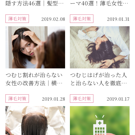
隠す方法46選｜髪型や
ーマ40選！薄毛女性に
スタイリングで分け目
おすすめのおしゃれパ
を消す
薄毛対策
ーマ集
薄毛対策
2019.02.08
2019.01.31
つむじ割れが治らない
つむじはげが治った人
女性の改善方法｜横や
と治らない人を徹底調
後頭部にある分け目も
査！それぞれが実践し
対策可能
薄毛対策
た対策方法と効果まで
薄毛対策
2019.01.28
2019.01.17
の期間