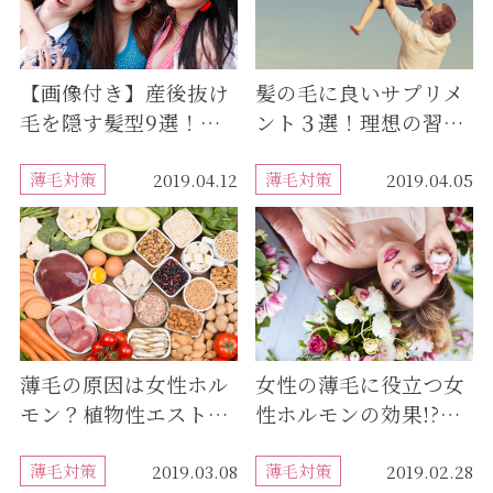
【画像付き】産後抜け
髪の毛に良いサプリメ
毛を隠す髪型9選！年
ント３選！理想の習慣
代別おすすめスタイ
と併せて紹介
ル！
薄毛対策
薄毛対策
2019.04.12
2019.04.05
薄毛の原因は女性ホル
女性の薄毛に役立つ女
モン？植物性エストロ
性ホルモンの効果!?お
ゲンサプリで対策を
すすめサプリ5選
薄毛対策
薄毛対策
2019.03.08
2019.02.28