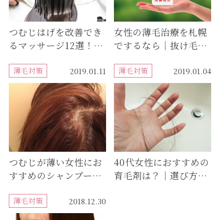
つむじはげを改善でき
女性の薄毛治療を札幌
るマッサージ12選！血
でするなら｜抜け毛・
行不良や自律神経など
薄毛治療の病院を選ぶ
目的別で紹介
薄毛対策
ポイントは？
薄毛対策
2019.01.11
2019.01.04
つむじが薄い女性にお
40代女性におすすめの
すすめのシャンプー
育毛剤は？｜選び方・
は？薄毛対策に効果的
薄毛対策の方法
なのは？
薄毛対策
2018.12.30