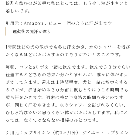
錠剤を飲むのが苦手な私にとっては、もう少し粒が小さいと
嬉しいです。
引用元：
Amazonレビュー 滝のように汗が出ます
運動後の発汗が違う
1時間ほどの犬の散歩でも冬に汗をかき、水のシャワーを浴び
たくなるほどポカポカするのでありがたいとのことです。
毎朝、コレとαリポを一緒に飲んでます。飲んで３０分ぐらい
経過するとどちらの効果か分かりませんが、確かに体がポカ
ポカしてきます。週末は１時間程度、犬と一緒に散歩をする
のですが、歩き始める３０分前に飲むとやはりこの時期でも
薄ら汗をかきます。週末は特に半身浴の時間も長いのです
が、同じく汗をかきます。水のシャワーを浴びれるくらい、
むしろ浴びたいと思うくらい体がポカポカしてます。私にと
っては、なくてはならない相棒のひとつです。
引用元：
カプサイシン（約3ヶ月分） ダイエット サプリメン