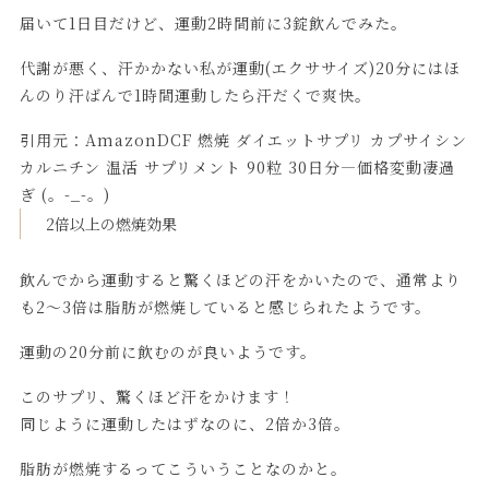
届いて1日目だけど、運動2時間前に3錠飲んでみた。
代謝が悪く、汗かかない私が運動(エクササイズ)20分にはほ
んのり汗ばんで1時間運動したら汗だくで爽快。
引用元：
AmazonDCF 燃焼 ダイエットサプリ カプサイシン
カルニチン 温活 サプリメント 90粒 30日分―価格変動凄過
ぎ (。-_-。)
2倍以上の燃焼効果
飲んでから運動すると驚くほどの汗をかいたので、通常より
も2～3倍は脂肪が燃焼していると感じられたようです。
運動の20分前に飲むのが良いようです。
このサプリ、驚くほど汗をかけます！
同じように運動したはずなのに、2倍か3倍。
脂肪が燃焼するってこういうことなのかと。