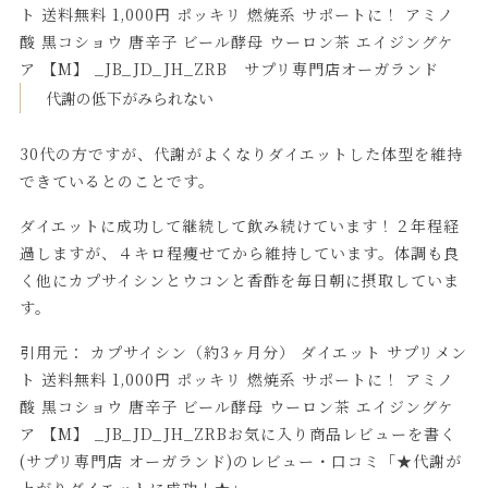
ト 送料無料 1,000円 ポッキリ 燃焼系 サポートに！ アミノ
酸 黒コショウ 唐辛子 ビール酵母 ウーロン茶 エイジングケ
ア 【M】 _JB_JD_JH_ZRB サプリ専門店オーガランド
代謝の低下がみられない
30代の方ですが、代謝がよくなりダイエットした体型を維持
できているとのことです。
ダイエットに成功して継続して飲み続けています！２年程経
過しますが、４キロ程痩せてから維持しています。体調も良
く他にカプサイシンとウコンと香酢を毎日朝に摂取していま
す。
引用元：
カプサイシン（約3ヶ月分） ダイエット サプリメン
ト 送料無料 1,000円 ポッキリ 燃焼系 サポートに！ アミノ
酸 黒コショウ 唐辛子 ビール酵母 ウーロン茶 エイジングケ
ア 【M】 _JB_JD_JH_ZRBお気に入り商品レビューを書く
(サプリ専門店 オーガランド)のレビュー・口コミ「★代謝が
上がりダイエットに成功！★」