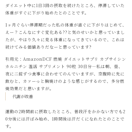
ダイエット中に1日3回の摂取を続けたところ、停滞していた
体重がすぐに下がり始めたとのことです。
1ヶ月ぐらい停滞期だった私の体重が直ぐに下がりはじめて、
えー？こんなにすぐ変化ある??と気のせいかと思っていまし
たが、やはり久々に見る体重になってきているので、これは
続けてみる価値ありだなーと思っています?
引用元：
AmazonDCF 燃焼 ダイエットサプリ カプサイシン
カルニチン 温活 サプリメント 90粒 30日分―私は朝、昼、
夜に二錠ずつ食事に合わせてのんでいますが、空腹時に先に
飲むと、カァーっと胸焼けのような感じがするので、多分燃
焼効果だと思いますが。
代謝が改善
運動の2時間前に摂取したところ、普段汗をかかない方でも2
0分後には汗ばみ始め、1時間後は汗だくになれたとのことで
す。